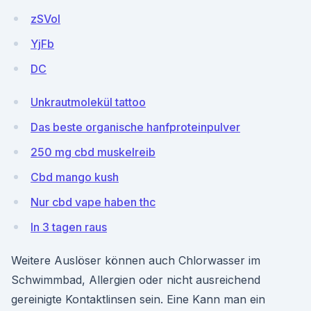
zSVoI
YjFb
DC
Unkrautmolekül tattoo
Das beste organische hanfproteinpulver
250 mg cbd muskelreib
Cbd mango kush
Nur cbd vape haben thc
In 3 tagen raus
Weitere Auslöser können auch Chlorwasser im
Schwimmbad, Allergien oder nicht ausreichend
gereinigte Kontaktlinsen sein. Eine Kann man ein