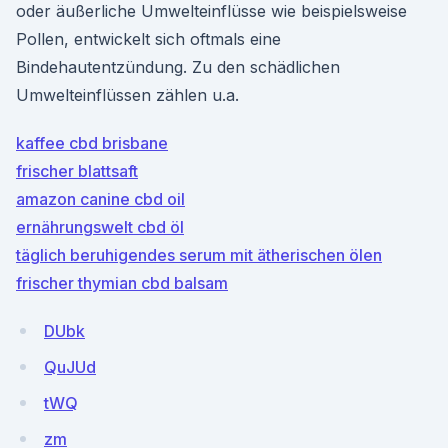
oder äußerliche Umwelteinflüsse wie beispielsweise
Pollen, entwickelt sich oftmals eine
Bindehautentzündung. Zu den schädlichen
Umwelteinflüssen zählen u.a.
kaffee cbd brisbane
frischer blattsaft
amazon canine cbd oil
ernährungswelt cbd öl
täglich beruhigendes serum mit ätherischen ölen
frischer thymian cbd balsam
DUbk
QuJUd
tWQ
zm