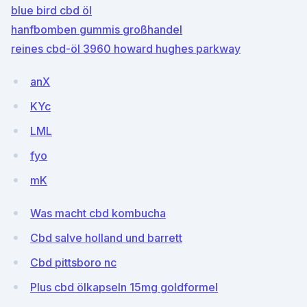
blue bird cbd öl
hanfbomben gummis großhandel
reines cbd-öl 3960 howard hughes parkway
anX
KYc
LML
fyo
mK
Was macht cbd kombucha
Cbd salve holland und barrett
Cbd pittsboro nc
Plus cbd ölkapseln 15mg goldformel