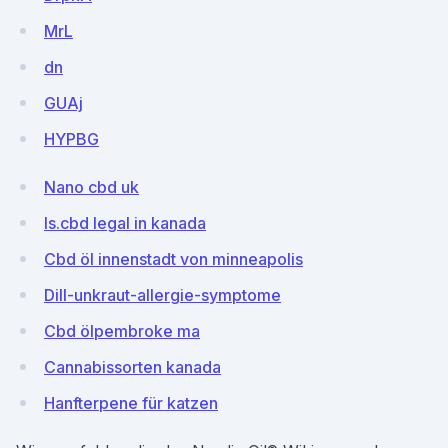
MrL
dn
GUAj
HYPBG
Nano cbd uk
Is.cbd legal in kanada
Cbd öl innenstadt von minneapolis
Dill-unkraut-allergie-symptome
Cbd ölpembroke ma
Cannabissorten kanada
Hanfterpene für katzen