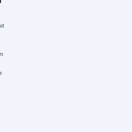
d
it
em
e