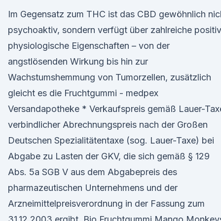
Im Gegensatz zum THC ist das CBD gewöhnlich nic
psychoaktiv, sondern verfügt über zahlreiche positi
physiologische Eigenschaften – von der
angstlösenden Wirkung bis hin zur
Wachstumshemmung von Tumorzellen, zusätzlich
gleicht es die Fruchtgummi - medpex
Versandapotheke * Verkaufspreis gemäß Lauer-Tax
verbindlicher Abrechnungspreis nach der Großen
Deutschen Spezialitätentaxe (sog. Lauer-Taxe) bei
Abgabe zu Lasten der GKV, die sich gemäß § 129
Abs. 5a SGB V aus dem Abgabepreis des
pharmazeutischen Unternehmens und der
Arzneimittelpreisverordnung in der Fassung zum
31.12.2003 ergibt. Bio Fruchtgummi Mango Monkeys