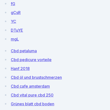
fG
gCsR
YC
DTuYE
mgL
Cbd petaluma
Cbd pedicure vorteile
Hanf 2018
Cbd öl und brustschmerzen
Cbd cafe amsterdam
Cbd vital pure cbd 250
Grünes blatt cbd boden