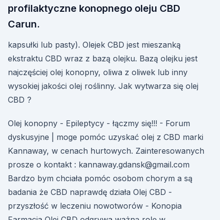
profilaktyczne konopnego oleju CBD
Carun.
kapsułki lub pasty). Olejek CBD jest mieszanką
ekstraktu CBD wraz z bazą olejku. Bazą olejku jest
najczęściej olej konopny, oliwa z oliwek lub inny
wysokiej jakości olej roślinny. Jak wytwarza się olej
CBD ?
Olej konopny - Epileptycy - łączmy się!!! - Forum
dyskusyjne | moge pomóc uzyskać olej z CBD marki
Kannaway, w cenach hurtowych. Zainteresowanych
prosze o kontakt : kannaway.gdansk@gmail.com
Bardzo bym chciała pomóc osobom chorym a są
badania że CBD naprawdę działa Olej CBD -
przyszłość w leczeniu nowotworów - Konopia
Farmacja Olej CBD odgrywa ważną rolę w