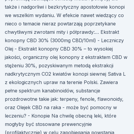
także i nadgorliwi i bezkrytyczny apostołowie konopi
we wszelkim wydaniu. W efekcie nawet wiedzący co
nieco o temacie nieraz powtarzają poprzetykane
chwytliwymi zwrotami mity i półprawdy:… Ekstrakt
konopny CBD 30% (3000mg CBD/10ml) - Leczniczy
Olej - Ekstrakt konopny CBD 30% – to wysokiej
jakości, organiczny olej konopny z ekstraktem CBD w
stężeniu 30%, pozyskiwanym metodą ekstrakcji
nadkrytycznym CO2 kwiatów konopi siewnej Sativa L
z ekologicznych upraw na terenie Polski. Zawiera
pełne spektrum kanabinoidów, substancje
prozdrowotne takie jak: terpeny, fenole, flawonoidy,
oraz Olejek CBD na raka - może być pomocny w
leczeniu? - Konopie Na chwilę obecną leki, które
mogłyby być stosowane prewencyjnie
(profilaktycznie) w celu zapobiegania powstania